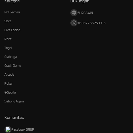
Kategori
Dukungan
Hot Games
SURGAWIN
Slots
+6287765253315
Live Casino
Race
Togel
Olahraga
Crash Game
Arcade
Poker
E-Sports
Sabung Ayam
Komunitas
Facebook GRUP