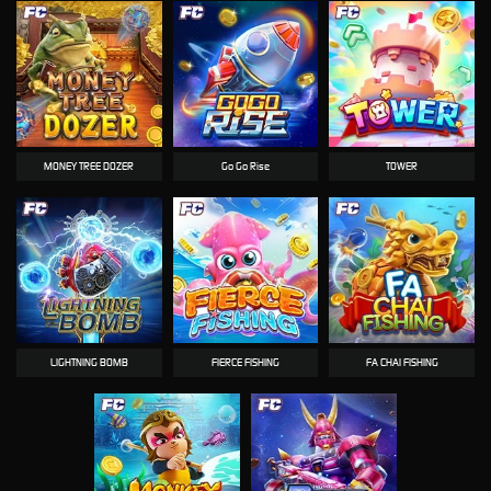
MONEY TREE DOZER
Go Go Rise
TOWER
LIGHTNING BOMB
FIERCE FISHING
FA CHAI FISHING