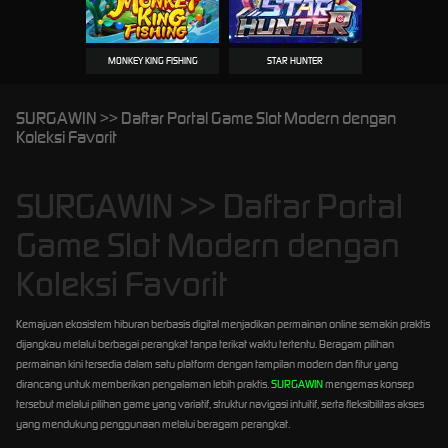
MONKEY KING FISHING
STAR HUNTER
SURGAWIN >> Daftar Portal Game Slot Modern dengan
Koleksi Favorit
SURGAWIN >> Daftar Portal
Game Slot Modern dengan
Koleksi Favorit
Kemajuan ekosistem hiburan berbasis digital menjadikan permainan online semakin praktis
dijangkau melalui berbagai perangkat tanpa terikat waktu tertentu. Beragam pilihan
permainan kini tersedia dalam satu platform dengan tampilan modern dan fitur yang
dirancang untuk memberikan pengalaman lebih praktis.
SURGAWIN
mengemas konsep
tersebut melalui pilihan game yang variatif, struktur navigasi intuitif, serta fleksibilitas akses
yang mendukung penggunaan melalui beragam perangkat.