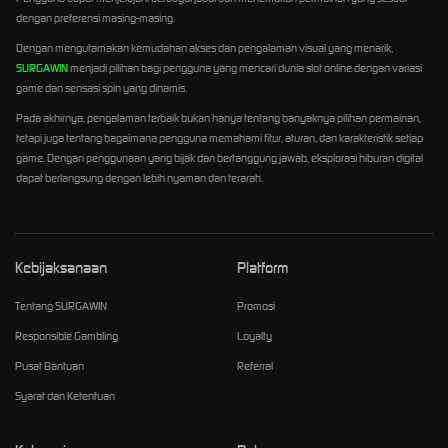
dengan preferensi masing-masing.
Dengan mengutamakan kemudahan akses dan pengalaman visual yang menarik,
SURGAWIN
menjadi pilihan bagi pengguna yang mencari dunia slot online dengan variasi
game dan sensasi spin yang dinamis.
Pada akhirnya, pengalaman terbaik bukan hanya tentang banyaknya pilihan permainan,
tetapi juga tentang bagaimana pengguna memahami fitur, aturan, dan karakteristik setiap
game. Dengan penggunaan yang bijak dan bertanggung jawab, eksplorasi hiburan digital
dapat berlangsung dengan lebih nyaman dan terarah.
Kebijaksanaan
Platform
Tentang SURGAWIN
Promosi
Responsible Gambling
Loyalty
Pusat Bantuan
Referral
Syarat dan Ketentuan