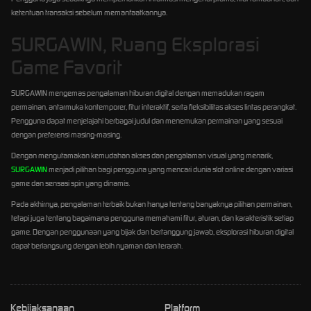
ketentuan transaksi sebelum memanfaatkannya.
SURGAWIN, Ruang Eksplorasi
Game Favorit
SURGAWIN mengemas pengalaman hiburan digital dengan memadukan ragam
permainan, antarmuka kontemporer, fitur interaktif, serta fleksibilitas akses lintas perangkat.
Pengguna dapat menjelajahi berbagai judul dan menemukan permainan yang sesuai
dengan preferensi masing-masing.
Dengan mengutamakan kemudahan akses dan pengalaman visual yang menarik,
SURGAWIN
menjadi pilihan bagi pengguna yang mencari dunia slot online dengan variasi
game dan sensasi spin yang dinamis.
Pada akhirnya, pengalaman terbaik bukan hanya tentang banyaknya pilihan permainan,
tetapi juga tentang bagaimana pengguna memahami fitur, aturan, dan karakteristik setiap
game. Dengan penggunaan yang bijak dan bertanggung jawab, eksplorasi hiburan digital
dapat berlangsung dengan lebih nyaman dan terarah.
Kebijaksanaan
Platform