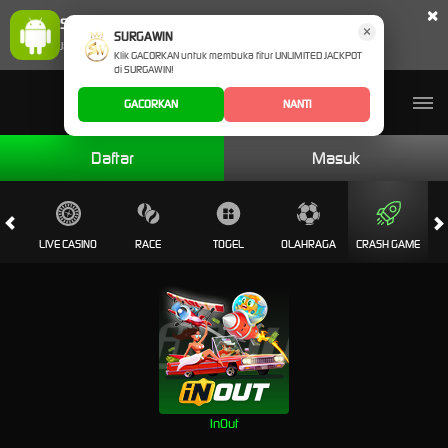
×
SURGAWIN Aplikasi Mobile
×
UNDUH
SURGAWIN
Jangan tampilkan lagi hari ini
Klik GACORKAN untuk membuka fitur UNLIMITED JACKPOT
di SURGAWIN!
GACORKAN
NANTI
Daftar
Masuk
S
LIVE CASINO
RACE
TOGEL
OLAHRAGA
CRASH GAME
InOut