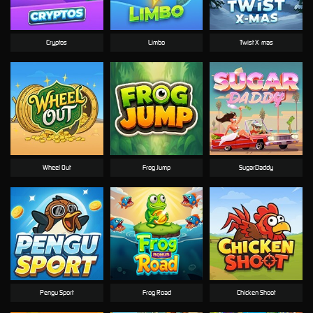
Cryptos
Limbo
Twist X-mas
Wheel Out
Frog Jump
SugarDaddy
Pengu Sport
Frog Road
Chicken Shoot