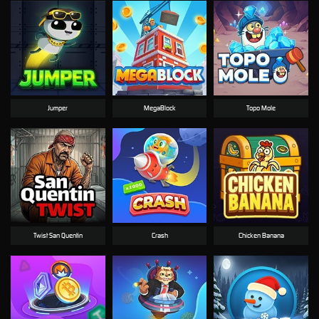
Jumper
MegaBlock
Topo Mole
Twist San Quentin
Crash
Chicken Banana