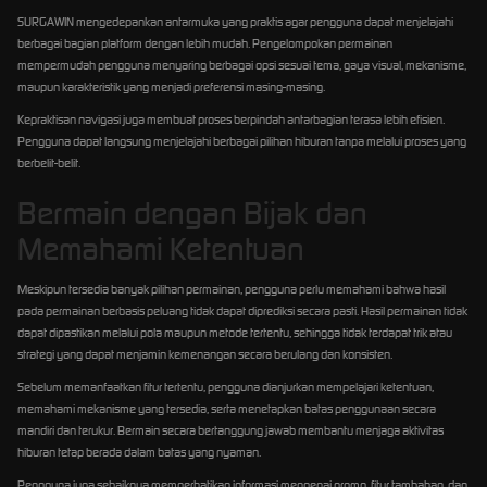
SURGAWIN mengedepankan antarmuka yang praktis agar pengguna dapat menjelajahi
berbagai bagian platform dengan lebih mudah. Pengelompokan permainan
mempermudah pengguna menyaring berbagai opsi sesuai tema, gaya visual, mekanisme,
maupun karakteristik yang menjadi preferensi masing-masing.
Kepraktisan navigasi juga membuat proses berpindah antarbagian terasa lebih efisien.
Pengguna dapat langsung menjelajahi berbagai pilihan hiburan tanpa melalui proses yang
berbelit-belit.
Bermain dengan Bijak dan
Memahami Ketentuan
Meskipun tersedia banyak pilihan permainan, pengguna perlu memahami bahwa hasil
pada permainan berbasis peluang tidak dapat diprediksi secara pasti. Hasil permainan tidak
dapat dipastikan melalui pola maupun metode tertentu, sehingga tidak terdapat trik atau
strategi yang dapat menjamin kemenangan secara berulang dan konsisten.
Sebelum memanfaatkan fitur tertentu, pengguna dianjurkan mempelajari ketentuan,
memahami mekanisme yang tersedia, serta menetapkan batas penggunaan secara
mandiri dan terukur. Bermain secara bertanggung jawab membantu menjaga aktivitas
hiburan tetap berada dalam batas yang nyaman.
Pengguna juga sebaiknya memperhatikan informasi mengenai promo, fitur tambahan, dan