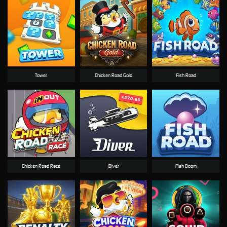
Tower
Chicken Road Gold
Fish Road
Chicken Road Race
Diver
Fish Boom