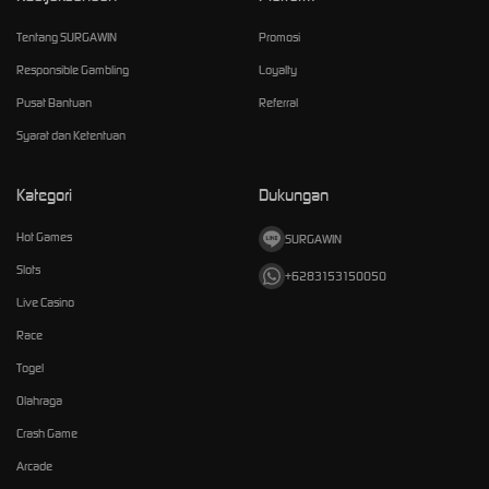
Tentang SURGAWIN
Promosi
Responsible Gambling
Loyalty
Pusat Bantuan
Referral
Syarat dan Ketentuan
Kategori
Dukungan
Hot Games
SURGAWIN
Slots
+6283153150050
Live Casino
Race
Togel
Olahraga
Crash Game
Arcade