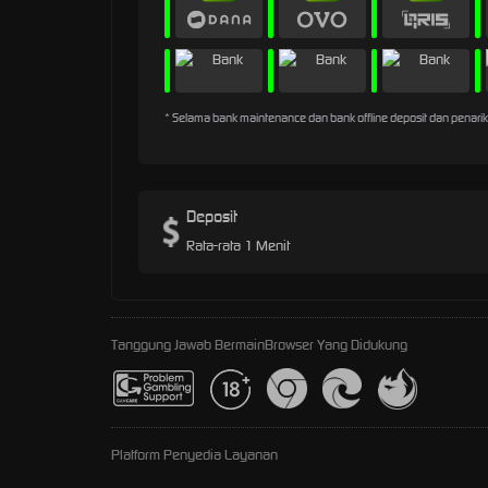
* Selama bank maintenance dan bank offline deposit dan penarik
Deposit
Rata-rata 1 Menit
Tanggung Jawab Bermain
Browser Yang Didukung
Platform Penyedia Layanan