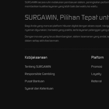
SURGAWIN secara rutin melakukan pembaruan sistem, peningkatan perform
memberikan kualitas layanan yang lebih baik dari waktu ke waktu.
SURGAWIN, Pilihan Tepat un
Bagi Anda yang mencari platform hiburan digital dengan akses cepat, navi
nyaman digunakan, transaksi yang praktis, serta layanan pelanggan yang 
Dengan inovasi yang terus dikembangkan, sistem keamanan yang andal, se
dalam setiap aktivitas bermain.
Kebijaksanaan
Platform
Tentang SURGAWIN
Promosi
Responsible Gambling
Loyalty
Pusat Bantuan
Referral
Syarat dan Ketentuan