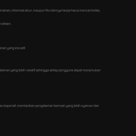
an, informasi akun, maupun fitur lainnya tanpa harus mencari terlalu
efisien.
inan yang inovatif.
alaman yang lebih variatif sehingga setiap pengguna dapat menemukan
rasa responsif, memberikan pengalaman bermain yang lebih nyaman dari