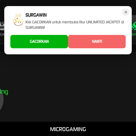
×
SURGAWIN
Klik GACORKAN untuk membuka fitur UNLIMITED JACKPOT di
SURGAWIN!
 GAMES
SLOTS
LIVE CASINO
RACE
TOGEL
OLAHRAGA
CRASH
GACORKAN
NANTI
MICROGAMING