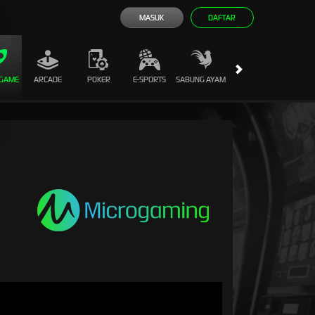
MASUK
DAFTAR
 GAME
ARCADE
POKER
E-SPORTS
SABUNG AYAM
PROMOSI