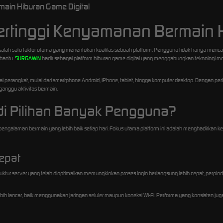
ain Hiburan Game Digital
rtinggi Kenyamanan Bermain H
alah satu faktor utama yang menentukan kualitas sebuah platform. Pengguna tidak hanya mencari
mbantu.
SURGAWIN
hadir sebagai platform hiburan game digital yang menggabungkan teknologi 
perangkat, mulai dari smartphone Android, iPhone, tablet, hingga komputer desktop. Dengan per
ganggu aktivitas bermain.
 Pilihan Banyak Pengguna?
laman bermain yang lebih baik setiap hari. Fokus utama platform ini adalah menghadirkan k
Cepat
ktur server yang telah dioptimalkan memungkinkan proses login berlangsung lebih cepat, perp
h lancar, baik menggunakan jaringan seluler maupun koneksi Wi-Fi. Performa yang konsisten 