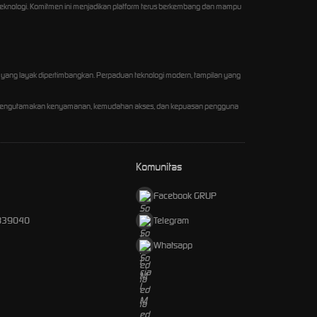
eknologi. Komitmen ini menjadikan platform terus berkembang dan mampu
n yang layak dipertimbangkan. Perpaduan teknologi modern, tampilan yang
ang mengutamakan kenyamanan, kemudahan akses, dan kepuasan pengguna
Komunitas
Facebook GRUP
839040
Telegram
Whatsapp