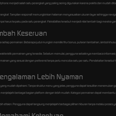
phone menjadi salah satu perangkat yang paling sering digunakan karena praktis dan mudah dib
angkat. Tampilan responsif memungkinkan halaman menyesuaikan ukuran layar sehingga naviga
 harus terpaku pada satu perangkat. Fleksibilitas tersebut menjadi nilai tambah bagi mereka yang 
ambah Keseruan
ada setiap permainan. Beberapa judul mungkin memiliki fitur bonus, putaran tambahan, simbol k
rakteristik permainan yang tersedia. Sebelum memulai, pengguna sebaiknya membaca informasi
n yang sesuai dengan preferensi tanpa perlu mencoba satu per satu. Pendekatan tersebut tu
 Pengalaman Lebih Nyaman
i yang mudah dipahami. Tanpa struktur menu yang jelas, pengguna dapat kesulitan menemukan game
jelajahi berbagai bagian platform dengan lebih mudah. Kategori permainan dapat membantu p
h efisien. Pengguna dapat langsung menjelajahi berbagai pilihan hiburan tanpa melalui proses yang
Memahami Ketentuan