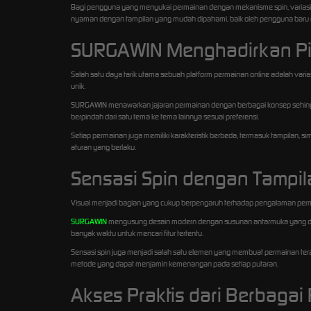
Bagi pengguna yang menyukai permainan dengan mekanisme spin, variasi t
nyaman dengan tampilan yang mudah dipahami, baik oleh pengguna baru m
SURGAWIN Menghadirkan Pi
Salah satu daya tarik utama sebuah platform permainan online adalah varia
unik.
SURGAWIN menawarkan jajaran permainan dengan berbagai konsep sehingg
berpindah dari satu tema ke tema lainnya sesuai preferensi.
Setiap permainan juga memiliki karakteristik berbeda, termasuk tampilan
aturan yang berlaku.
Sensasi Spin dengan Tampi
Visual menjadi bagian yang cukup berpengaruh terhadap pengalaman permain
SURGAWIN
mengusung desain modern dengan susunan antarmuka yang ditu
banyak waktu untuk mencari fitur tertentu.
Sensasi spin juga menjadi salah satu elemen yang membuat permainan terasa 
metode yang dapat menjamin kemenangan pada setiap putaran.
Akses Praktis dari Berbagai