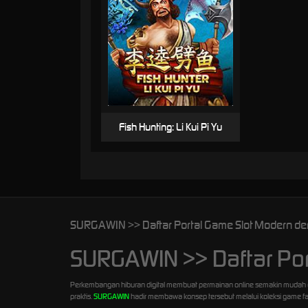
Fish Hunting: Li Kui Pi Yu
SURGAWIN >> Daftar Portal Game Slot Modern den
SURGAWIN >> Daftar Por
Perkembangan hiburan digital membuat permainan online semakin mudah di
praktis.
SURGAWIN
hadir membawa konsep tersebut melalui koleksi game favor