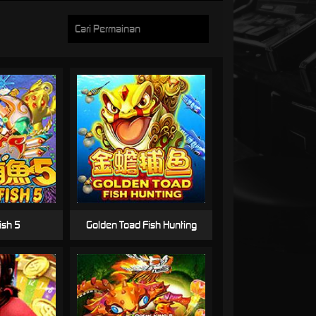
ish 5
Golden Toad Fish Hunting