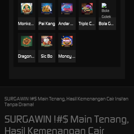
Monkey King Roulette
Pai Kang
Andar Bahar
Triple Chance
Bola Golek
Dragon Tiger 2
Sic Bo
Money Wheel Deluxe
SURGAWIN !#$ Main Tenang, Hasil Kemenangan Cair Instan
Tanpa Drama!
SURGAWIN !#$ Main Tenang,
Hasil Kemenangan Cair