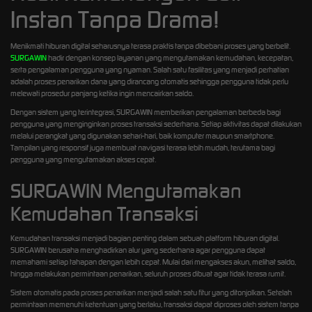
Instan Tanpa Drama!
Menikmati hiburan digital seharusnya terasa praktis tanpa dibebani proses yang berbelit.
SURGAWIN
hadir dengan konsep layanan yang mengutamakan kemudahan, kecepatan,
serta pengalaman pengguna yang nyaman. Salah satu fasilitas yang menjadi perhatian
adalah proses penarikan dana yang dirancang otomatis sehingga pengguna tidak perlu
melewati prosedur panjang ketika ingin mencairkan saldo.
Dengan sistem yang terintegrasi, SURGAWIN memberikan pengalaman berbeda bagi
pengguna yang menginginkan proses transaksi sederhana. Setiap aktivitas dapat dilakukan
melalui perangkat yang digunakan sehari-hari, baik komputer maupun smartphone.
Tampilan yang responsif juga membuat navigasi terasa lebih mudah, terutama bagi
pengguna yang mengutamakan akses cepat.
SURGAWIN Mengutamakan
Kemudahan Transaksi
Kemudahan transaksi menjadi bagian penting dalam sebuah platform hiburan digital.
SURGAWIN berusaha menghadirkan alur yang sederhana agar pengguna dapat
memahami setiap tahapan dengan lebih cepat. Mulai dari mengakses akun, melihat saldo,
hingga melakukan permintaan penarikan, seluruh proses dibuat agar tidak terasa rumit.
Sistem otomatis pada proses penarikan menjadi salah satu fitur yang ditonjolkan. Setelah
permintaan memenuhi ketentuan yang berlaku, transaksi dapat diproses oleh sistem tanpa