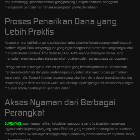
harus menunggu prosedur manual yang panjang. Dengan demikian, pengguna
memperoleh pengalaman transaksi yang lebih praktis dan efisien.
Proses Penarikan Dana yang
Lebih Praktis
Kecepatan menjadi faktor yang sering dipertimbangkan ketika seseorang memilih sebuah
platform digital. Tidak ada pengguna yang ingin menghadapi proses berulang hanya untuk
menyelesaikan transaksi. Atas dasar itu, SURGAWIN mengembangkan sistem yang
mengutamakan kecepatan akses serta kemudahan dalam setiap proses penggunaan.
Pengguna cukup mengikuti instruksi penarikan yang tersedia pada akun. Setelah data
transaksi dikonfirmasi dan persyaratan terpenuhi, sistem akan memproses permintaan
secara otomatis. Sesuai informasi layanan yang diberikan, dana dapat masuk ke rekening
dalam hitungan detik, meskipun waktu aktual tetap dapat dipengaruhi oleh kondisi jaringan
maupun sistem pembayaran yang digunakan.
Akses Nyaman dari Berbagai
Perangkat
SURGAWIN
juga memperhatikan kebutuhan pengguna yang tidak selalu mengakses
layanan melalui perangkat yang sama. Platform yang responsif memungkinkan halaman
menyesuaikan ukuran layar sehingga tetap nyaman digunakan melalui smartphone, tablet,
maupun komputer.