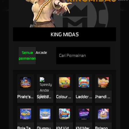
KING MIDAS
Semua
Arcade
permainan
Pirate's Tresure
Speedy Andar Bahar
Colour Game
Ladder Game
Jhandi Munda
Bola Tangkas
Olympus Glory
KM Virtual Animal Race
KM Marble Knockout
Belangkai 2