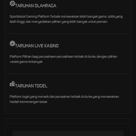
TARUHAN OLAHRAGA
Sportsbook Gaming Platform Terbaik menawarkan lebih banyak game, odds yang
lebih tinggi, dan menyediakan pilihan yang lebih banyak untuk pemain.
TARUHAN LIVE KASINO
Platform Pilihan bagi perusahaan-perusahaan terbaik di dunia, dengan pilihan
variasi game terbanyak
TARUHAN TOGEL
Platform togel yang menarik dari perusahan terbaik di dunia yang menawarkan
hadiah kemenangan besar