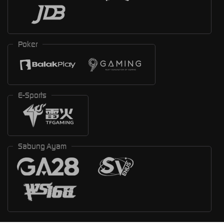
Poker
E-Sports
Sabung Ayam