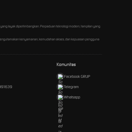
n yang layak dipertimbangkan. Perpaduan teknologi modern, tampilan yang
ang mengutamakan kenyamanan, kemudahan akses, dan kepuasan pengguna
Komunitas
Facebook GRUP
991639
Telegram
Whatsapp