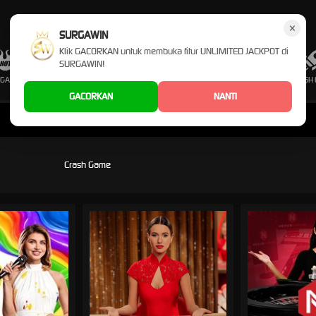
×
SURGAWIN
Klik GACORKAN untuk membuka fitur UNLIMITED JACKPOT di
SURGAWIN!
 GAMES
SLOTS
LIVE CASINO
RACE
TOGEL
OLAHRAGA
CRASH
GACORKAN
NANTI
PP CASINO
Crash Game