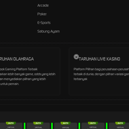
Arcade
Poker
E-Sports
Sabung Ayam
RUHAN OLAHRAGA
TARUHAN LIVE KASINO
ook Gaming Platform Terbaik
Platform Pilihan bagi perusahaan-perusa
kan lebih banyak game, odds yang lebih
terbaik di dunia, dengan pilihan variasi g
 dan menyediakan pilihan yang lebih
terbanyak
untuk pemain.