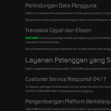
Perlindungan Data Pengguna
Platform menerapkan teknologi keamanan modern yang membantu menjaga ke
Dengan perlindungan yang berlapis, pengguna dapat menikmati layanan de
Transaksi Cepat dan Efisien
SURGAWIN
mendukung berbagai metode pembayaran yang memudahkan pros
melanjutkan aktivitas bermain.
Seluruh proses dirancang agar sederhana dan mudah dipahami oleh peng
Layanan Pelanggan yang S
Selain menghadirkan teknologi modern, SURGAWIN juga mengutamakan kua
Customer Service Responsif 24/7
Tim layanan pelanggan tersedia selama 24 jam setiap hari untuk membantu 
komitmen SURGAWIN dalam menjaga kepuasan pengguna.
Pengembangan Platform Berkelanj
SURGAWIN secara rutin melakukan pembaruan sistem, peningkatan perform