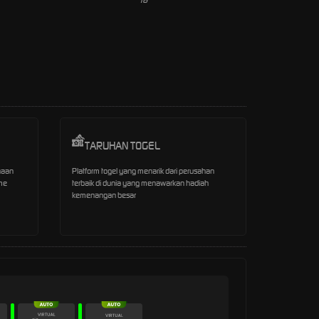
TARUHAN TOGEL
haan
Platform togel yang menarik dari perusahan
ame
terbaik di dunia yang menawarkan hadiah
kemenangan besar