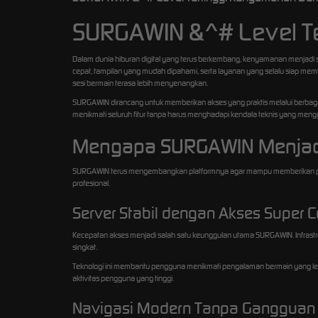
SURGAWIN &^# Level Te
Dalam dunia hiburan digital yang terus berkembang, kenyamanan menjadi s
cepat, tampilan yang mudah dipahami, serta layanan yang selalu siap me
sesi bermain terasa lebih menyenangkan.
SURGAWIN dirancang untuk memberikan akses yang praktis melalui berbagai 
menikmati seluruh fitur tanpa harus menghadapi kendala teknis yang meng
Mengapa SURGAWIN Menjadi
SURGAWIN terus mengembangkan platformnya agar mampu memberikan penga
profesional.
Server Stabil dengan Akses Super 
Kecepatan akses menjadi salah satu keunggulan utama SURGAWIN. Infrastru
singkat.
Teknologi ini membantu pengguna menikmati pengalaman bermain yang lebi
aktivitas pengguna yang tinggi.
Navigasi Modern Tanpa Gangguan