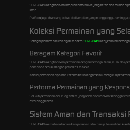
SURGAWIN menghadirkan tampilan antarmuka yang bersih dan mudah dipaham
lama.
Platform juga dirancang bebas dari tampilan yang mengganggu, sehingga 
Koleksi Permainan yang Sel
Sebagai platform hiburan digital modern,
SURGAWIN
menyediakan berbagai pi
Beragam Kategori Favorit
SURGAWIN menghadirkan permainan dengan berbagai tema, mulai dari petu
permainan sesuai dengan preferensi mereka.
Koleksi permainan diperbarui secara berkala agar selalu mengikuti perkemba
Performa Permainan yang Responsi
Seluruh permainan didukung sistem yang telah dioptimalkan sehingga wakt
awal hingga akhir.
Sistem Aman dan Transaksi P
SURGAWIN memahami bahwa kenyamanan tidak hanya berasal dari kualita