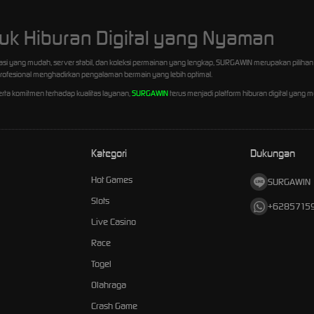
tuk Hiburan Digital yang Nyaman
gasi yang mudah, server stabil, dan koleksi permainan yang lengkap, SURGAWIN merupakan piliha
profesional menghadirkan pengalaman bermain yang lebih optimal.
rta komitmen terhadap kualitas layanan,
SURGAWIN
terus menjadi platform hiburan digital y
Kategori
Dukungan
Hot Games
SURGAWIN
Slots
+6285715
Live Casino
Race
Togel
Olahraga
Crash Game