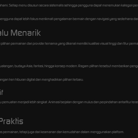
i. Setiap menu disusun secara sistematis sehingga pengguna dapat menemukan kategori permain
pengguna dapat lebih fokus menikmati pengalaman bermain dengan navigasi yang sederhana dan 
alu Menarik
lihan permainan dari provider ternama yang dikenal memiliki kualitas visual tinggi dan fitur perma
alangan, budaya Asia, fantasi, hingga konsep modern. Ragam pilihan tersebut memberikan peng
ngan tren hiburan digital dan menghadirkan pilihan terbaru.
f
u pemuatan menjadi lebih singkat. Animasi berjalan dengan mulus dan perpindahan antarfitur te
raktis
s permainan, tetapi juga dari keamanan dan kemudahan dalam menggunakan platform.