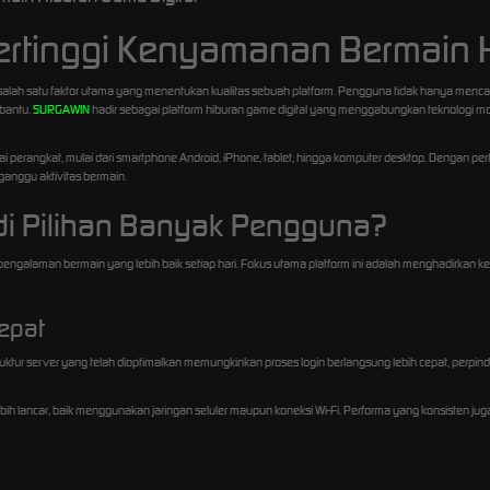
rtinggi Kenyamanan Bermain H
alah satu faktor utama yang menentukan kualitas sebuah platform. Pengguna tidak hanya mencari
mbantu.
SURGAWIN
hadir sebagai platform hiburan game digital yang menggabungkan teknologi 
perangkat, mulai dari smartphone Android, iPhone, tablet, hingga komputer desktop. Dengan per
ganggu aktivitas bermain.
 Pilihan Banyak Pengguna?
laman bermain yang lebih baik setiap hari. Fokus utama platform ini adalah menghadirkan k
Cepat
ktur server yang telah dioptimalkan memungkinkan proses login berlangsung lebih cepat, perp
h lancar, baik menggunakan jaringan seluler maupun koneksi Wi-Fi. Performa yang konsisten 