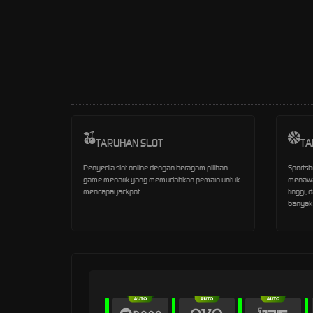
TARUHAN SLOT
TA
Penyedia slot online dengan beragam pilihan
Sportsb
game menarik yang memudahkan pemain untuk
menawar
mencapai jackpot
tinggi,
banyak 