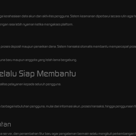
rahasiaan data akun dan aktivitas pengguna. Sistem keamanan diperbarui secara rutin agar te
ngan rasa lebih nyaman ketika mengakses platform.
es deposit maupun penarikan dana. Sistem transaksi otomatis membantu mempercepat proses 
guna baru maupun anggota yang telah lama bergabung.
elalu Siap Membantu
litas pelayanan kepada seluruh pengguna.
berbagai kebutuhan pengguna, mulai dari informasi akun, proses transaksi, hingga penggunaan f
utan
a server, dan penambahan fitur baru agar pengalaman bermain selalu mengikuti perkembangan t