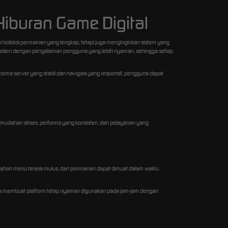
iburan Game Digital
 koleksi permainan yang lengkap, tetapi juga menginginkan sistem yang
modern dengan pengalaman pengguna yang lebih nyaman, sehingga setiap
forma server yang stabil dan navigasi yang responsif, pengguna dapat
emudahan akses, performa yang konsisten, dan pelayanan yang
indahan menu terasa mulus, dan permainan dapat dimuat dalam waktu
juga membuat platform tetap nyaman digunakan pada jam-jam dengan