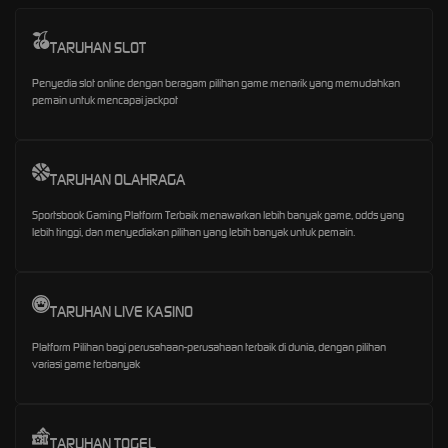
TARUHAN SLOT
Penyedia slot online dengan beragam pilihan game menarik yang memudahkan
pemain untuk mencapai jackpot
TARUHAN OLAHRAGA
Sportsbook Gaming Platform Terbaik menawarkan lebih banyak game, odds yang
lebih tinggi, dan menyediakan pilihan yang lebih banyak untuk pemain.
TARUHAN LIVE KASINO
Platform Pilihan bagi perusahaan-perusahaan terbaik di dunia, dengan pilihan
variasi game terbanyak
TARUHAN TOGEL