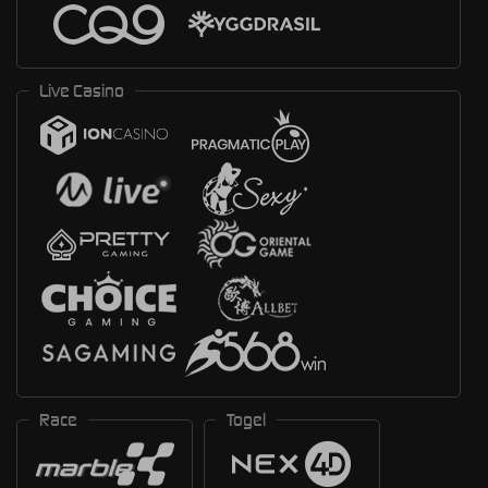
Live Casino
Race
Togel