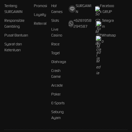
Tentang
Promosi
Hot
SURGAWI
Faceboo
SURGAWIN
Games
N
k GRUP
Loyalty
Responsible
Slots
+6281958
Telegra
Referral
Gambling
294587
m
Live
Pusat Bantuan
Casino
Whatsap
p
Syarat dan
Race
Ketentuan
Togel
Olahraga
Crash
Game
Arcade
Poker
E-Sports
Sabung
Ayam