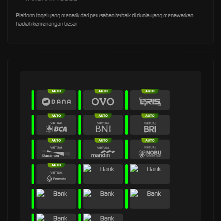
Platform togel yang menarik dari perusahan terbaik di dunia yang menawarkan
hadiah kemenangan besar