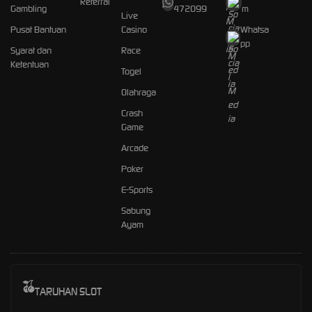
Referral
Gambling
472099
m
Live
Pusat Bantuan
Casino
Whatsa
pp
Syarat dan
Race
Ketentuan
Togel
Olahraga
Crash
Game
Arcade
Poker
E-Sports
Sabung
Ayam
TARUHAN SLOT