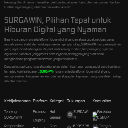
teknologi. Komitmen ini menjadikan platform terus berkembang dan mampu memberikan
kualitas layanan yang lebih baik dari waktu ke waktu.
SURGAWIN, Pilihan Tepat untuk
Hiburan Digital yang Nyaman
Bagi Anda yang mencari platform hiburan digital dengan akses cepat, navigasi yang
mudah, server stabil, dan koleksi permainan yang lengkap, SURGAWIN merupakan pilihan
yang layak dipertimbangkan. Perpaduan teknologi modern, tampilan yang nyaman
digunakan, transaksi yang praktis, serta layanan pelanggan yang profesional
menghadirkan pengalaman bermain yang lebih optimal.
Dengan inovasi yang terus dikembangkan, sistem keamanan yang andal, serta komitmen
terhadap kualitas layanan,
SURGAWIN
terus menjadi platform hiburan digital yang
mengutamakan kenyamanan, kemudahan akses, dan kepuasan pengguna dalam setiap
aktivitas bermain.
Kebijaksanaan
Platform
Kategori
Dukungan
Komunitas
Tentang
Promosi
Hot
SURGAWI
Faceboo
SURGAWIN
Games
N
k GRUP
Loyalty
Responsible
Slots
+6289526
Telegra