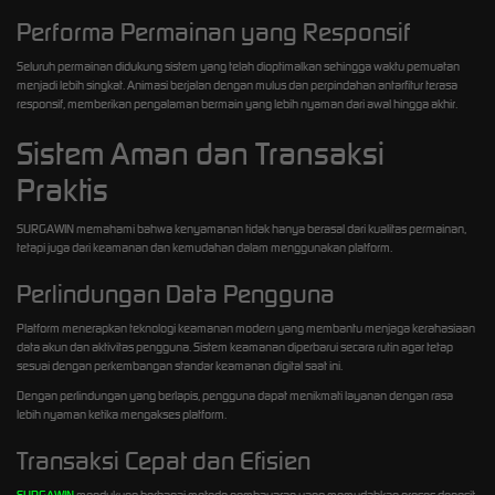
Performa Permainan yang Responsif
Seluruh permainan didukung sistem yang telah dioptimalkan sehingga waktu pemuatan
menjadi lebih singkat. Animasi berjalan dengan mulus dan perpindahan antarfitur terasa
responsif, memberikan pengalaman bermain yang lebih nyaman dari awal hingga akhir.
Sistem Aman dan Transaksi
Praktis
SURGAWIN memahami bahwa kenyamanan tidak hanya berasal dari kualitas permainan,
tetapi juga dari keamanan dan kemudahan dalam menggunakan platform.
Perlindungan Data Pengguna
Platform menerapkan teknologi keamanan modern yang membantu menjaga kerahasiaan
data akun dan aktivitas pengguna. Sistem keamanan diperbarui secara rutin agar tetap
sesuai dengan perkembangan standar keamanan digital saat ini.
Dengan perlindungan yang berlapis, pengguna dapat menikmati layanan dengan rasa
lebih nyaman ketika mengakses platform.
Transaksi Cepat dan Efisien