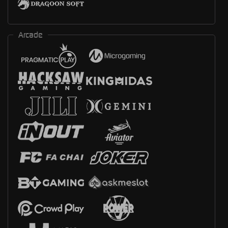
Arcade