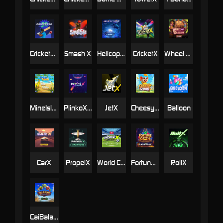
CricketerX
Smash X
HelicopterX
CricketX
Wheel Of Destiny
MineIsland
PlinkoXClassic
JetX
Cheesy Road
Balloon
CarX
PropelX
World Champion X
Fortune Catch
RollX
CaiBalaoCappadocia