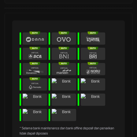
* Selama bank maintenance dan bank offline deposit dan penarikan
tidak dapat diproses