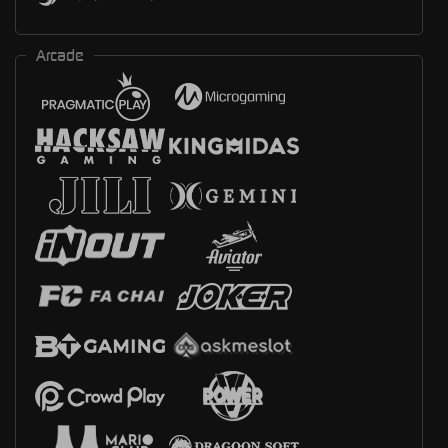
Arcade