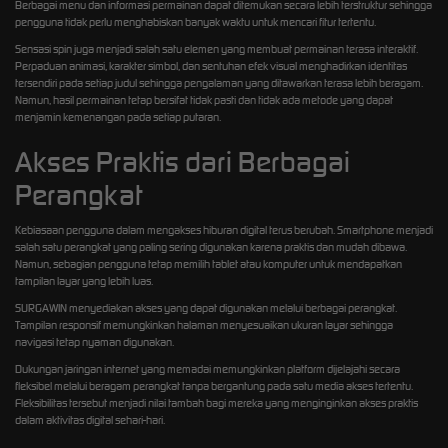
Berbagai menu dan informasi permainan dapat ditemukan secara lebih terstruktur sehingga
pengguna tidak perlu menghabiskan banyak waktu untuk mencari fitur tertentu.
Sensasi spin juga menjadi salah satu elemen yang membuat permainan terasa interaktif.
Perpaduan animasi, karakter simbol, dan sentuhan efek visual menghadirkan identitas
tersendiri pada setiap judul sehingga pengalaman yang ditawarkan terasa lebih beragam.
Namun, hasil permainan tetap bersifat tidak pasti dan tidak ada metode yang dapat
menjamin kemenangan pada setiap putaran.
Akses Praktis dari Berbagai
Perangkat
Kebiasaan pengguna dalam mengakses hiburan digital terus berubah. Smartphone menjadi
salah satu perangkat yang paling sering digunakan karena praktis dan mudah dibawa.
Namun, sebagian pengguna tetap memilih tablet atau komputer untuk mendapatkan
tampilan layar yang lebih luas.
SURGAWIN menyediakan akses yang dapat digunakan melalui berbagai perangkat.
Tampilan responsif memungkinkan halaman menyesuaikan ukuran layar sehingga
navigasi tetap nyaman digunakan.
Dukungan jaringan internet yang memadai memungkinkan platform dijelajahi secara
fleksibel melalui beragam perangkat tanpa bergantung pada satu media akses tertentu.
Fleksibilitas tersebut menjadi nilai tambah bagi mereka yang menginginkan akses praktis
dalam aktivitas digital sehari-hari.