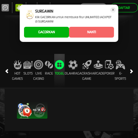
MASUK
DAFTAR
×
SURGAWIN
Klik GACORKAN untuk membuka fitur UNLIMITED JACKPOT
di SURGAWIN!
GACORKAN
NANTI
HOT
SLOTS
LIVE
RACE
TOGEL
OLAHRAGA
CRASH
ARCADE
POKER
E-
SABUN
GAMES
CASINO
GAME
SPORTS
AYAM
i