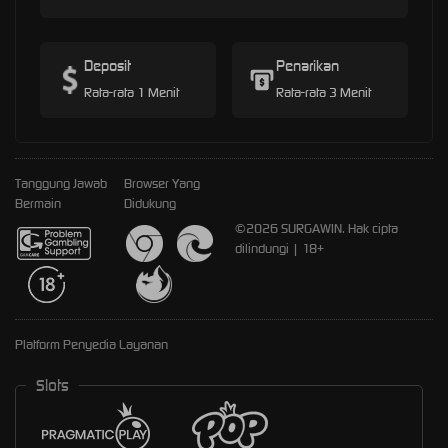
Deposit
Penarikan
Rata-rata 1 Menit
Rata-rata 3 Menit
Tanggung Jawab
Browser Yang
Bermain
Didukung
©2026 SURGAWIN. Hak cipta
dilindungi | 18+
Platform Penyedia Layanan
Slots