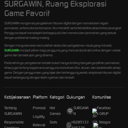
SURGAWIN, Ruang Eksplorasi
Game Favorit
SURGAWIN mengemas pengalaman hiburan digital dengan memadukan ragam
permainan, antarmuka kontemporer, fitur interaktif, serta fleksibilitas akses lintas perangkat.
Pengguna dapat menjelajahi berbagai judul dan menemukan permainan yang sesuai
dengan preferensi masing-masing.
Dengan mengutamakan kemudahan akses dan pengalaman visual yang menarik,
SURGAWIN
menjadi pilihan bagi pengguna yang mencari dunia slot online dengan variasi
game dan sensasi spin yang dinamis.
Pada akhirnya, pengalaman terbaik bukan hanya tentang banyaknya pilihan permainan,
tetapi juga tentang bagaimana pengguna memahami fitur, aturan, dan karakteristik setiap
game. Dengan penggunaan yang bijak dan bertanggung jawab, eksplorasi hiburan digital
dapat berlangsung dengan lebih nyaman dan terarah.
Kebijaksanaan
Platform
Kategori
Dukungan
Komunitas
Tentang
Promosi
Hot
SURGAWI
Faceboo
SURGAWIN
Games
N
k GRUP
Loyalty
Responsible
Slots
+6285133
Telegra
Referral
Gambling
245776
m