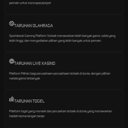
pemain untuk mencapai jackpot
TARUHAN OLAHRAGA
Sportsbook Gaming Platform Terbaik menawarkan lebih banyak game, odds yang
lebih tinggi, dan menyediakan pilihan yang lebih banyak untuk pemain.
TARUHAN LIVE KASINO
Platform Pilihan bagi perusahaan-perusahaan terbaik di dunia, dengan pilihan
variasi game terbanyak
TARUHAN TOGEL
Platform togel yang menarik dari perusahan terbaik di dunia yang menawarkan
hadiah kemenangan besar