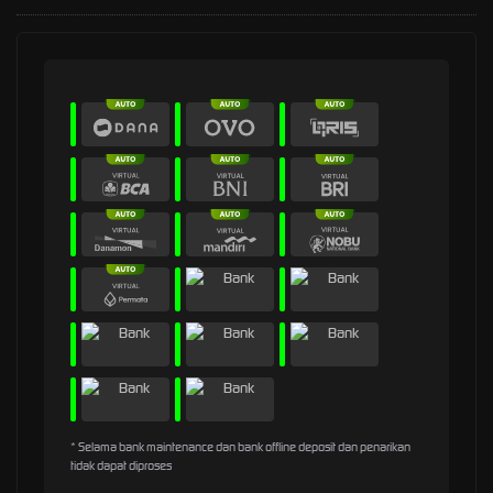
* Selama bank maintenance dan bank offline deposit dan penarikan
tidak dapat diproses