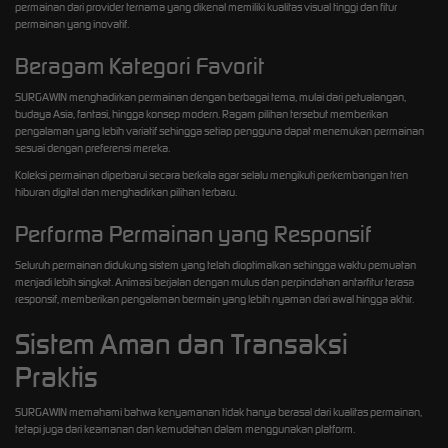
permainan dari provider ternama yang dikenal memiliki kualitas visual tinggi dan fitur
permainan yang inovatif.
Beragam Kategori Favorit
SURGAWIN menghadirkan permainan dengan berbagai tema, mulai dari petualangan,
budaya Asia, fantasi, hingga konsep modern. Ragam pilihan tersebut memberikan
pengalaman yang lebih variatif sehingga setiap pengguna dapat menemukan permainan
sesuai dengan preferensi mereka.
Koleksi permainan diperbarui secara berkala agar selalu mengikuti perkembangan tren
hiburan digital dan menghadirkan pilihan terbaru.
Performa Permainan yang Responsif
Seluruh permainan didukung sistem yang telah dioptimalkan sehingga waktu pemuatan
menjadi lebih singkat. Animasi berjalan dengan mulus dan perpindahan antarfitur terasa
responsif, memberikan pengalaman bermain yang lebih nyaman dari awal hingga akhir.
Sistem Aman dan Transaksi
Praktis
SURGAWIN memahami bahwa kenyamanan tidak hanya berasal dari kualitas permainan,
tetapi juga dari keamanan dan kemudahan dalam menggunakan platform.