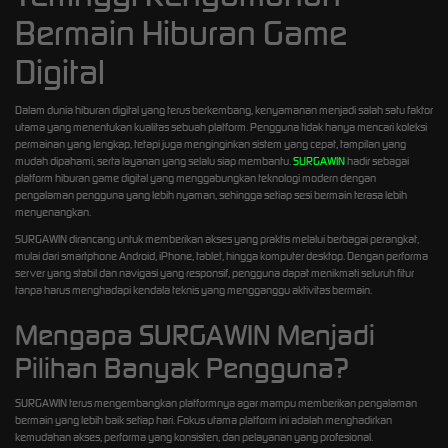
Bermain Hiburan Game
Digital
Dalam dunia hiburan digital yang terus berkembang, kenyamanan menjadi salah satu faktor
utama yang menentukan kualitas sebuah platform. Pengguna tidak hanya mencari koleksi
permainan yang lengkap, tetapi juga menginginkan sistem yang cepat, tampilan yang
mudah dipahami, serta layanan yang selalu siap membantu.
SURGAWIN
hadir sebagai
platform hiburan game digital yang menggabungkan teknologi modern dengan
pengalaman pengguna yang lebih nyaman, sehingga setiap sesi bermain terasa lebih
menyenangkan.
SURGAWIN dirancang untuk memberikan akses yang praktis melalui berbagai perangkat,
mulai dari smartphone Android, iPhone, tablet, hingga komputer desktop. Dengan performa
server yang stabil dan navigasi yang responsif, pengguna dapat menikmati seluruh fitur
tanpa harus menghadapi kendala teknis yang mengganggu aktivitas bermain.
Mengapa SURGAWIN Menjadi
Pilihan Banyak Pengguna?
SURGAWIN terus mengembangkan platformnya agar mampu memberikan pengalaman
bermain yang lebih baik setiap hari. Fokus utama platform ini adalah menghadirkan
kemudahan akses, performa yang konsisten, dan pelayanan yang profesional.