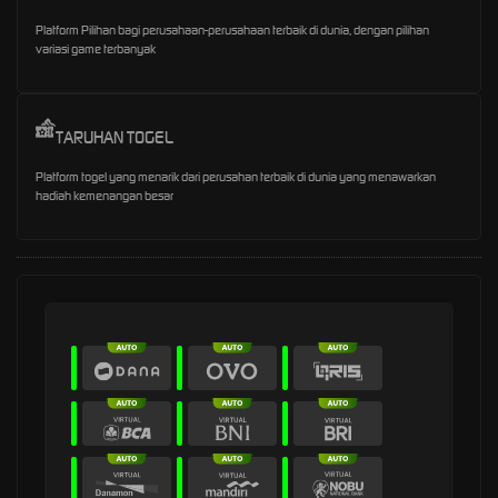
Platform Pilihan bagi perusahaan-perusahaan terbaik di dunia, dengan pilihan
variasi game terbanyak
TARUHAN TOGEL
Platform togel yang menarik dari perusahan terbaik di dunia yang menawarkan
hadiah kemenangan besar