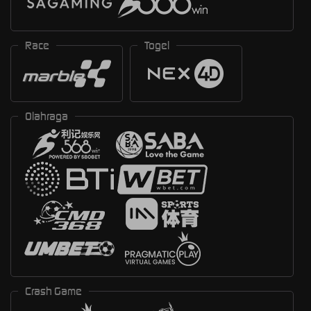
Race
Togel
Olahraga
Crash Game