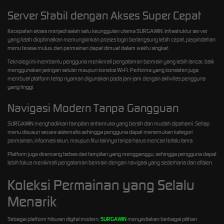
Server Stabil dengan Akses Super Cepat
Kecepatan akses menjadi salah satu keunggulan utama SURGAWIN. Infrastruktur server
yang telah dioptimalkan memungkinkan proses login berlangsung lebih cepat, perpindahan
menu terasa mulus, dan permainan dapat dimuat dalam waktu singkat.
Teknologi ini membantu pengguna menikmati pengalaman bermain yang lebih lancar, baik
menggunakan jaringan seluler maupun koneksi Wi-Fi. Performa yang konsisten juga
membuat platform tetap nyaman digunakan pada jam-jam dengan aktivitas pengguna
yang tinggi.
Navigasi Modern Tanpa Gangguan
SURGAWIN menghadirkan tampilan antarmuka yang bersih dan mudah dipahami. Setiap
menu disusun secara sistematis sehingga pengguna dapat menemukan kategori
permainan, informasi akun, maupun fitur lainnya tanpa harus mencari terlalu lama.
Platform juga dirancang bebas dari tampilan yang mengganggu, sehingga pengguna dapat
lebih fokus menikmati pengalaman bermain dengan navigasi yang sederhana dan efisien.
Koleksi Permainan yang Selalu
Menarik
Sebagai platform hiburan digital modern,
SURGAWIN
menyediakan berbagai pilihan