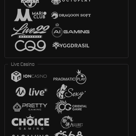
Live Casino