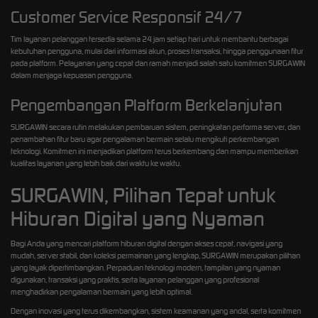
Customer Service Responsif 24/7
Tim layanan pelanggan tersedia selama 24 jam setiap hari untuk membantu berbagai
kebutuhan pengguna, mulai dari informasi akun, proses transaksi, hingga penggunaan fitur
pada platform. Pelayanan yang cepat dan ramah menjadi salah satu komitmen SURGAWIN
dalam menjaga kepuasan pengguna.
Pengembangan Platform Berkelanjutan
SURGAWIN secara rutin melakukan pembaruan sistem, peningkatan performa server, dan
penambahan fitur baru agar pengalaman bermain selalu mengikuti perkembangan
teknologi. Komitmen ini menjadikan platform terus berkembang dan mampu memberikan
kualitas layanan yang lebih baik dari waktu ke waktu.
SURGAWIN, Pilihan Tepat untuk
Hiburan Digital yang Nyaman
Bagi Anda yang mencari platform hiburan digital dengan akses cepat, navigasi yang
mudah, server stabil, dan koleksi permainan yang lengkap, SURGAWIN merupakan pilihan
yang layak dipertimbangkan. Perpaduan teknologi modern, tampilan yang nyaman
digunakan, transaksi yang praktis, serta layanan pelanggan yang profesional
menghadirkan pengalaman bermain yang lebih optimal.
Dengan inovasi yang terus dikembangkan, sistem keamanan yang andal, serta komitmen