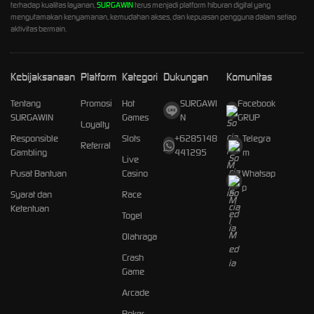
terhadap kualitas layanan,
SURGAWIN
terus menjadi platform hiburan digital yang
mengutamakan kenyamanan, kemudahan akses, dan kepuasan pengguna dalam setiap
aktivitas bermain.
Kebijaksanaan
Platform
Kategori
Dukungan
Komunitas
Tentang
Promosi
Hot
SURGAWI
Facebook
SURGAWIN
Games
N
GRUP
Loyalty
Responsible
Slots
+6285148
Telegra
Referral
Gambling
441295
m
Live
Pusat Bantuan
Casino
Whatsap
p
Syarat dan
Race
Ketentuan
Togel
Olahraga
Crash
Game
Arcade
Poker