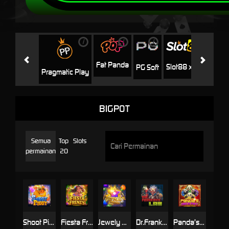
i
i
i
i
i
Facha
Fat Panda
Slot88 x PP
PG Soft
Pragmatic Play
BIGPOT
Semua
Top
Slots
permainan
20
Shoot Piggy
Fiesta Frenzy
Jewely Spin
Dr.Franken’s Lab
Panda’s Jackpot