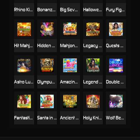
Rhino King
Bonanza Coins
Big Sevens Jackpot
Halloween Ghost
Fury Fighters
Hit Mahjong Wins
Hidden City
Mahjong Super Wins
Legacy of Midas
Quests of Olympus
Astro Luck
Olympus Legend
Amazing Soda Rush
Legend of Tarzan
Double Race
Fantastic Faries
Santa in the Summer
Ancient Stones
Holy Knight
Wolf Begins