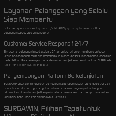
Layanan Pelanggan yang Selalu
Siap Membantu
Selain menghadirkan teknologi modern, SURGAWIN juga mengutamakan kualitas
pelayanan kepada seluruh pengguna.
Customer Service Responsif 24/7
Tim layanan pelanggan tersedia selama 24 jam setiap hari untuk membantu berbagai
kebutuhan pengguna, mulai dari informasi akun, proses transaksi, hingga penggunaan fitur
pada platform. Pelayanan yang cepat dan ramah menjadi salah satu komitmen SURGAWIN
dalam menjaga kepuasan pengguna.
Pengembangan Platform Berkelanjutan
SURGAWIN secara rutin melakukan pembaruan sistem, peningkatan performa server, dan
penambahan fitur baru agar pengalaman bermain selalu mengikuti perkembangan
teknologi. Komitmen ini menjadikan platform terus berkembang dan mampu memberikan
kualitas layanan yang lebih baik dari waktu ke waktu.
SURGAWIN, Pilihan Tepat untuk