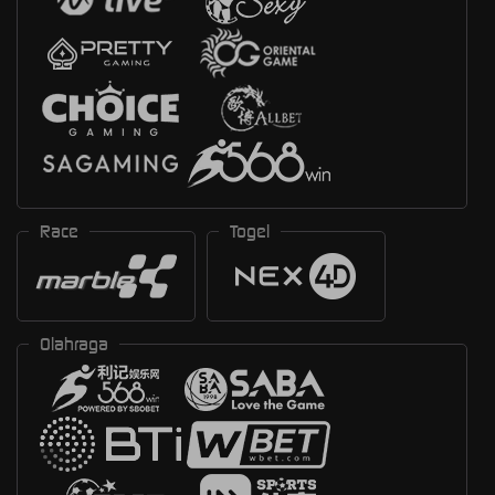
Race
Togel
Olahraga