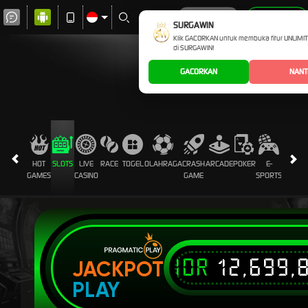
MASUK
DAFTAR
SURGAWIN
Klik GACORKAN untuk membuka fitur UNLIMI
di SURGAWIN!
GACORKAN
NANT
HOT
SLOTS
LIVE
RACE
TOGEL
OLAHRAGA
CRASH
ARCADE
POKER
E-
SABUN
GAMES
CASINO
GAME
SPORTS
AYAM
IDR
12,699,
JACKPOT
PLAY