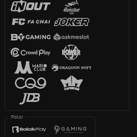
Poker