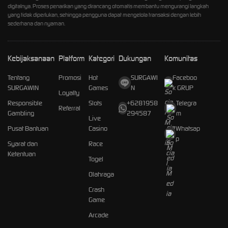
digitalnya. Proses penarikan yang dirancang otomatis membantu mengurangi langkah
yang tidak diperlukan, sehingga pengguna dapat mengelola transaksi dengan lebih
sederhana dan nyaman.
Kebijaksanaan
Platform
Kategori
Dukungan
Komunitas
Tentang
Promosi
Hot
SURGAWI
Faceboo
SURGAWIN
Games
N
k GRUP
Loyalty
Responsible
Slots
+6281958
Telegra
Referral
Gambling
294587
m
Live
Pusat Bantuan
Casino
Whatsap
p
Syarat dan
Race
Ketentuan
Togel
Olahraga
Crash
Game
Arcade