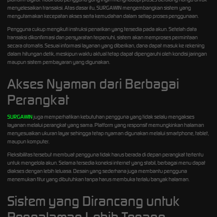
menyelesaikan transaksi. Atas dasar itu, SURGAWIN mengembangkan sistem yang
mengutamakan kecepatan akses serta kemudahan dalam setiap proses penggunaan.
Pengguna cukup mengikuti instruksi penarikan yang tersedia pada akun. Setelah data
transaksi dikonfirmasi dan persyaratan terpenuhi, sistem akan memproses permintaan
secara otomatis. Sesuai informasi layanan yang diberikan, dana dapat masuk ke rekening
dalam hitungan detik, meskipun waktu aktual tetap dapat dipengaruhi oleh kondisi jaringan
maupun sistem pembayaran yang digunakan.
Akses Nyaman dari Berbagai
Perangkat
SURGAWIN
juga memperhatikan kebutuhan pengguna yang tidak selalu mengakses
layanan melalui perangkat yang sama. Platform yang responsif memungkinkan halaman
menyesuaikan ukuran layar sehingga tetap nyaman digunakan melalui smartphone, tablet,
maupun komputer.
Fleksibilitas tersebut membuat pengguna tidak harus berada di depan perangkat tertentu
untuk mengelola akun. Selama tersedia koneksi internet yang stabil, berbagai menu dapat
diakses dengan lebih leluasa. Desain yang sederhana juga membantu pengguna
menemukan fitur yang dibutuhkan tanpa harus membuka terlalu banyak halaman.
Sistem yang Dirancang untuk
Pengalaman Lebih Tenang