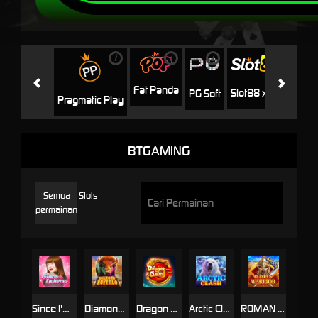
i
i
i
i
i
Facha
Fat Panda
Slot88 x PP
PG Soft
Pragmatic Play
BTGAMING
Semua
Slots
permainan
Since I'm here
Diamond buffalo
Dragon Gem2
Arctic Clash
ROMAN WARRIOR