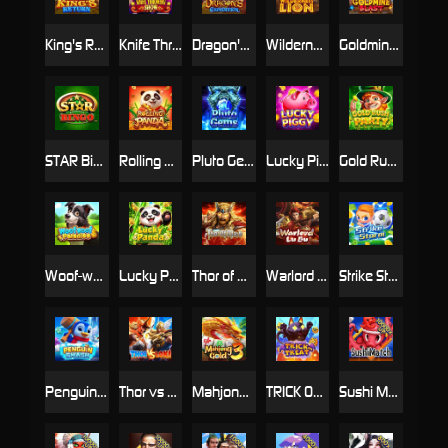
King's Return
Knife Throwing Show
Dragon's Expedition
Wilderness Lion
Goldmine Blast
STAR Bingo
Rolling Panda
Pluto Gems
Lucky Piggy
Gold Rush Party
Woof-woof Paradise
Lucky Panda
Thor of Mars
Warlord Lu Bu
Strike Storm
Penguin Smash
Thor vs Loki
Mahjong Gold 3
TRICK OR TREAT
Sushi Match