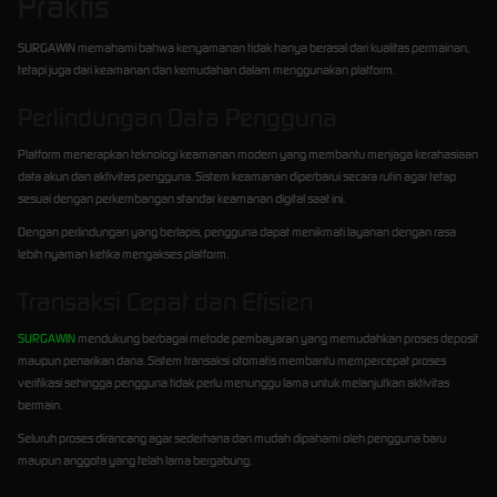
Praktis
SURGAWIN memahami bahwa kenyamanan tidak hanya berasal dari kualitas permainan,
tetapi juga dari keamanan dan kemudahan dalam menggunakan platform.
Perlindungan Data Pengguna
Platform menerapkan teknologi keamanan modern yang membantu menjaga kerahasiaan
data akun dan aktivitas pengguna. Sistem keamanan diperbarui secara rutin agar tetap
sesuai dengan perkembangan standar keamanan digital saat ini.
Dengan perlindungan yang berlapis, pengguna dapat menikmati layanan dengan rasa
lebih nyaman ketika mengakses platform.
Transaksi Cepat dan Efisien
SURGAWIN
mendukung berbagai metode pembayaran yang memudahkan proses deposit
maupun penarikan dana. Sistem transaksi otomatis membantu mempercepat proses
verifikasi sehingga pengguna tidak perlu menunggu lama untuk melanjutkan aktivitas
bermain.
Seluruh proses dirancang agar sederhana dan mudah dipahami oleh pengguna baru
maupun anggota yang telah lama bergabung.