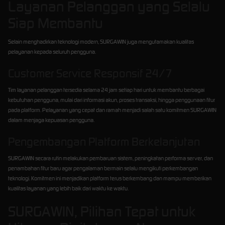
Layanan Pelanggan yang Selalu
Siap Membantu
Selain menghadirkan teknologi modern, SURGAWIN juga mengutamakan kualitas
pelayanan kepada seluruh pengguna.
Customer Service Responsif 24/7
Tim layanan pelanggan tersedia selama 24 jam setiap hari untuk membantu berbagai
kebutuhan pengguna, mulai dari informasi akun, proses transaksi, hingga penggunaan fitur
pada platform. Pelayanan yang cepat dan ramah menjadi salah satu komitmen SURGAWIN
dalam menjaga kepuasan pengguna.
Pengembangan Platform Berkelanjutan
SURGAWIN secara rutin melakukan pembaruan sistem, peningkatan performa server, dan
penambahan fitur baru agar pengalaman bermain selalu mengikuti perkembangan
teknologi. Komitmen ini menjadikan platform terus berkembang dan mampu memberikan
kualitas layanan yang lebih baik dari waktu ke waktu.
SURGAWIN, Pilihan Tepat untuk