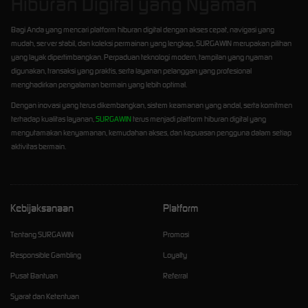
Hiburan Digital yang Nyaman
Bagi Anda yang mencari platform hiburan digital dengan akses cepat, navigasi yang
mudah, server stabil, dan koleksi permainan yang lengkap, SURGAWIN merupakan pilihan
yang layak dipertimbangkan. Perpaduan teknologi modern, tampilan yang nyaman
digunakan, transaksi yang praktis, serta layanan pelanggan yang profesional
menghadirkan pengalaman bermain yang lebih optimal.
Dengan inovasi yang terus dikembangkan, sistem keamanan yang andal, serta komitmen
terhadap kualitas layanan,
SURGAWIN
terus menjadi platform hiburan digital yang
mengutamakan kenyamanan, kemudahan akses, dan kepuasan pengguna dalam setiap
aktivitas bermain.
Kebijaksanaan
Platform
Tentang SURGAWIN
Promosi
Responsible Gambling
Loyalty
Pusat Bantuan
Referral
Syarat dan Ketentuan