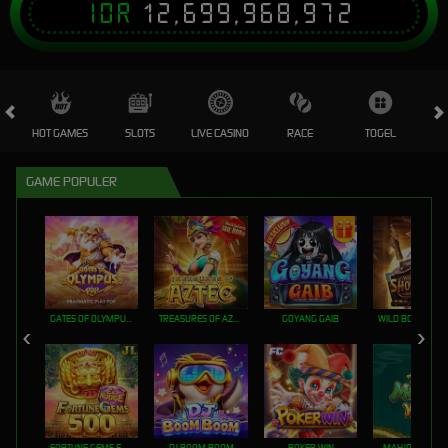
IDR
12,699,968,972
HOT GAMES
SLOTS
LIVE CASINO
RACE
TOGEL
OL
GAME POPULER
GATES OF OLYMPUS POP
TREASURES OF AZTEC
GOYANG GAIB
FORTUNE GEMS 500
DJ BOOM BOOM
POKER WIN
MAHJONG WAYS