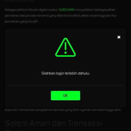
Sebagai platform hiburan digital modern,
SURGAWIN
menyediakan berbagai pilihan
permainan dari provider ternama yang dikenal memiliki kualitas visual tinggi dan fitur
permainan yang inovatif.
Beragam Kategori Favorit
×
SURGAWIN menghadirkan permainan dengan berbagai tema, mulai dari petualangan,
budaya Asia, fantasi, hingga konsep modern. Ragam pilihan tersebut memberikan
pengalaman yang lebih variatif sehingga setiap pengguna dapat menemukan permainan
sesuai dengan preferensi mereka.
Koleksi permainan diperbarui secara berkala agar selalu mengikuti perkembangan tren
Silahkan login terlebih dahulu.
hiburan digital dan menghadirkan pilihan terbaru.
Performa Permainan yang Responsif
OK
Seluruh permainan didukung sistem yang telah dioptimalkan sehingga waktu pemuatan
menjadi lebih singkat. Animasi berjalan dengan mulus dan perpindahan antarfitur terasa
responsif, memberikan pengalaman bermain yang lebih nyaman dari awal hingga akhir.
Sistem Aman dan Transaksi