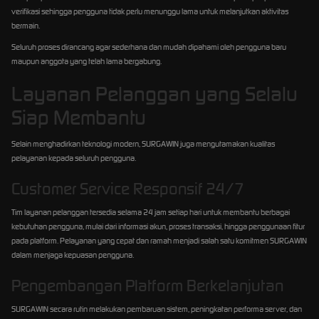
verifikasi sehingga pengguna tidak perlu menunggu lama untuk melanjutkan aktivitas
bermain.
Seluruh proses dirancang agar sederhana dan mudah dipahami oleh pengguna baru
maupun anggota yang telah lama bergabung.
Layanan Pelanggan yang Selalu
Siap Membantu
Selain menghadirkan teknologi modern, SURGAWIN juga mengutamakan kualitas
pelayanan kepada seluruh pengguna.
Customer Service Responsif 24/7
Tim layanan pelanggan tersedia selama 24 jam setiap hari untuk membantu berbagai
kebutuhan pengguna, mulai dari informasi akun, proses transaksi, hingga penggunaan fitur
pada platform. Pelayanan yang cepat dan ramah menjadi salah satu komitmen SURGAWIN
dalam menjaga kepuasan pengguna.
Pengembangan Platform Berkelanjutan
SURGAWIN secara rutin melakukan pembaruan sistem, peningkatan performa server, dan