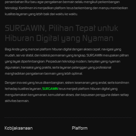
penambahan fitur baru agar pengalaman bermain selalu mengikuti perkembangan
teknologi. Komitmen ini menjadikan platform terus berkembang dan mampu memberikan
kualitas layanan yang lebih baik dari waktu ke waktu.
SURGAWIN, Pilihan Tepat untuk
Hiburan Digital yang Nyaman
Bagi Anda yang mencari platform hiburan digital dengan akses cepat, navigasi yang
mudah, server stabil, dan koleksi permainan yang lengkap, SURGAWIN merupakan pilihan
yang layak dipertimbangkan. Perpaduan teknologi modern, tampilan yang nyaman
digunakan, transaksi yang praktis, serta layanan pelanggan yang profesional
menghadirkan pengalaman bermain yang lebih optimal.
Dengan inovasi yang terus dikembangkan, sistem keamanan yang andal, serta komitmen
terhadap kualitas layanan,
SURGAWIN
terus menjadi platform hiburan digital yang
mengutamakan kenyamanan, kemudahan akses, dan kepuasan pengguna dalam setiap
aktivitas bermain.
Kebijaksanaan
Platform