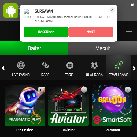
×
SURGAWIN Aplikasi Mobile
×
UNDUH
SURGAWIN
Jangan tampilkan lagi hari ini
Klik GACORKAN untuk membuka fitur UNLIMITED JACKPOT
di SURGAWIN!
GACORKAN
NANTI
Daftar
Masuk
S
LIVE CASINO
RACE
TOGEL
OLAHRAGA
CRASH GAME
i
i
i
PP Casino
Aviator
Smartsoft