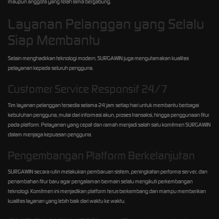
maupun anggota yang telah lama bergabung.
Layanan Pelanggan yang Selalu
Siap Membantu
Selain menghadirkan teknologi modern, SURGAWIN juga mengutamakan kualitas
pelayanan kepada seluruh pengguna.
Customer Service Responsif 24/7
Tim layanan pelanggan tersedia selama 24 jam setiap hari untuk membantu berbagai
kebutuhan pengguna, mulai dari informasi akun, proses transaksi, hingga penggunaan fitur
pada platform. Pelayanan yang cepat dan ramah menjadi salah satu komitmen SURGAWIN
dalam menjaga kepuasan pengguna.
Pengembangan Platform Berkelanjutan
SURGAWIN secara rutin melakukan pembaruan sistem, peningkatan performa server, dan
penambahan fitur baru agar pengalaman bermain selalu mengikuti perkembangan
teknologi. Komitmen ini menjadikan platform terus berkembang dan mampu memberikan
kualitas layanan yang lebih baik dari waktu ke waktu.