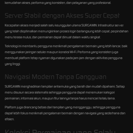
kemudahan akses, performa yang konsisten, dan pelayanan yang profesional.
Server Stabil dengan Akses Super Cepat
Kecepatan akses menjadi salah satu keunggulan utama SURGAWIN. Infrastruktur server
yang telah dioptimalkan memungkinkan proses login berlangsung lebih cepat, perpindahan
menu terasa mulus, dan permainan dapat dimuat dalam waktu singkat.
Teknologi ini membantu pengguna menikmati pengalaman bermain yang lebih lancar, baik
menggunakan jaringan seluler maupun koneksi Wi-Fi. Performa yang konsisten juga
membuat platform tetap nyaman digunakan pada jam-jam dengan aktivitas pengguna
yang tinggi.
Navigasi Modern Tanpa Gangguan
SURGAWIN menghadirkan tampilan antarmuka yang bersih dan mudah dipahami. Setiap
menu disusun secara sistematis sehingga pengguna dapat menemukan kategori
permainan, informasi akun, maupun fitur lainnya tanpa harus mencari terlalu lama.
Platform juga dirancang bebas dari tampilan yang mengganggu, sehingga pengguna
dapat lebih fokus menikmati pengalaman bermain dengan navigasi yang sederhana dan
efisien.
Koleksi Permainan yang Selalu