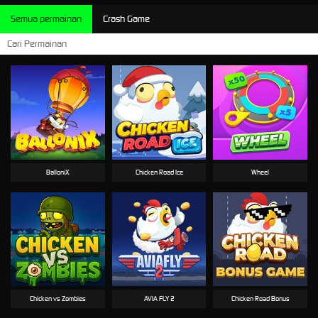
Semua permainan
Crash Game
BalloniX
Chicken Road Ice
Wheel
Chicken vs Zombies
AVIA FLY 2
Chicken Road Bonus