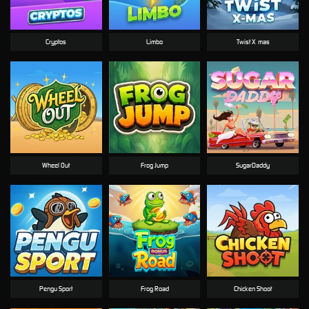
Cryptos
Limbo
Twist X-mas
Wheel Out
Frog Jump
SugarDaddy
Pengu Sport
Frog Road
Chicken Shoot