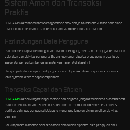
Sistem Aman dan Transaksi
Praktis
SURGAWIN memahami bahwa kenyamanan tidak hanya berasal dari kualitas permainan,
tetapi juga dari keamanan dan kemudahan dalam menggunakan platform.
Perlindungan Data Pengguna
Platform menerapkan teknologi keamanan modern yang membantu menjaga kerahasiaan
data akun dan aktivitas pengguna. Sistem keamanan diperbarui secara rutin agar tetap
sesuai dengan perkembangan standar keamanan digital saat ini.
Dengan perlindungan yang berlapis, pengguna dapat menikmati layanan dengan rasa
lebih nyaman ketika mengakses platform.
Transaksi Cepat dan Efisien
SURGAWIN
mendukung berbagai metode pembayaran yang memudahkan proses deposit
maupun penarikan dana. Sistem transaksi otomatis membantu mempercepat proses
verifikasi sehingga pengguna tidak perlu menunggu lama untuk melanjutkan aktivitas
bermain.
Seluruh proses dirancang agar sederhana dan mudah dipahami oleh pengguna baru