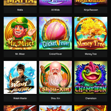
Mafia
All Wilds
Ninja Raccoon
Mr. Miser
Cricket Fever
Money Tree
Watah Master
Shou-Xin
Chameleon