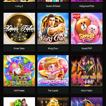
Lucky 3
Queen Of Dead
Hollywood Pets
Xmas Tales
Wing Chun
Sweet POP
Hot Pinatas
The Cupids
Kickin' Kash