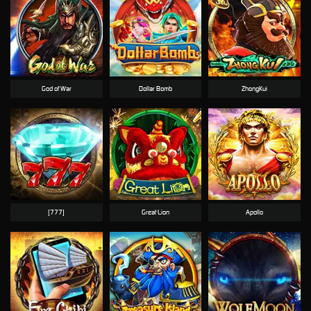
God of War
Dollar Bomb
ZhongKui
[777]
Great Lion
Apollo