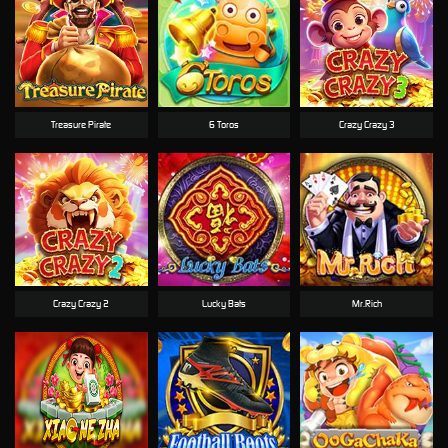
Treasure Pirate
6 Toros
Crazy Crazy 3
Crazy Crazy 2
Lucky Bats
Mr.Rich