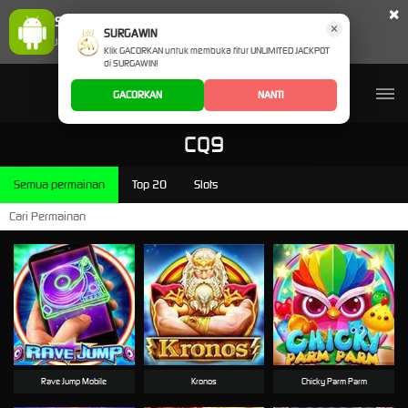
×
SURGAWIN Aplikasi Mobile
×
UNDUH
SURGAWIN
Jangan tampilkan lagi hari ini
Klik GACORKAN untuk membuka fitur UNLIMITED JACKPOT
di SURGAWIN!
GACORKAN
NANTI
CQ9
Semua permainan
Top 20
Slots
Rave Jump Mobile
Kronos
Chicky Parm Parm