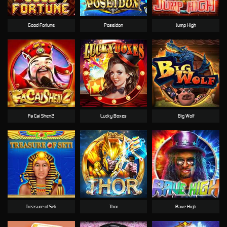
Good Fortune
Poseidon
Jump High
Fa Cai Shen2
Lucky Boxes
Big Wolf
Treasure of Seti
Thor
Rave High