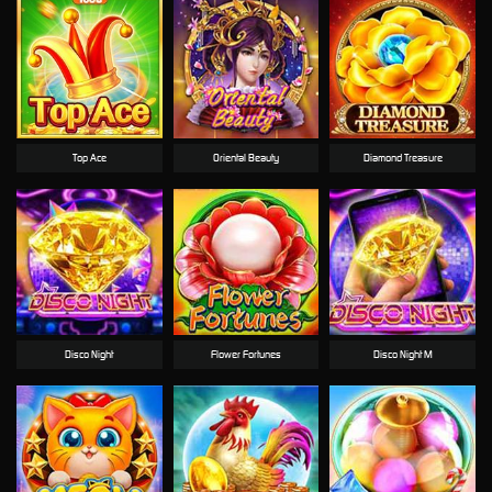
Top Ace
Oriental Beauty
Diamond Treasure
Disco Night
Flower Fortunes
Disco Night M