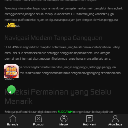
Teknologi ini membantu pengguna menikmati pengalaman bermain yang lebih lancar, baik
menggunakan jaringan seluler maupun koneksi Wi-Fi. Performa yang konsisten juga
membuat platform tetap nyaman digunakan pada jam-jam dengan aktivitas pengguna
yang tinggi.
Navigasi Modern Tanpa Gangguan
SURGAWIN menghadirkan tampilan antarmuka yang bersih dan mudah dipahami. Setiap
menu disusun secara sistematis sehingga pengguna dapat menemukan kategori
permainan, informasi akun, maupun fitur lainnya tanpa harus mencari terlalu lama.
Platform juga dirancang bebas dari tampilan yang mengganggu, sehingga pengguna
dapat lebih fokus menikmati pengalaman bermain dengan navigasi yang sederhana dan
efisien.
Koleksi Permainan yang Selalu
Menarik
Sebagai platform hiburan digital modern,
SURGAWIN
menyediakan berbagai pilihan
permainan dari provider ternama yang dikenal memiliki kualitas visual tinggi dan fitur
permainan yang inovatif.
Beranda
Promosi
Masuk
Hub. Kami
Akun Saya