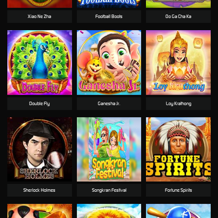
Xiao Ne Zha
Football Boots
Oo Ga Cha Ka
Double Fly
Ganesha Jr.
Loy Krathong
Sherlock Holmes
Songkran Festival
Fortune Spirits