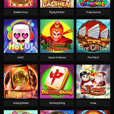
Ecstatic Circus
Flying Cai Shen
Fruity Carnival
Hot DJ
Uproar In Heaven
Fire Chibi 2
Jumping Mobile
Da Hong Zhong
Xmas