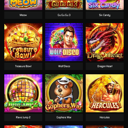
Meow
Gu Gu Gu 3
Six Candy
Treasure Bowl
Wolf Disco
Dragon Heart
Rave Jump 2
Gophers War
Hercules