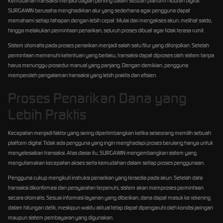
Kemudahan transaksi menjadi bagian penting dalam sebuah platform hiburan digital.
SURGAWIN berusaha menghadirkan alur yang sederhana agar pengguna dapat
memahami setiap tahapan dengan lebih cepat. Mulai dari mengakses akun, melihat saldo,
hingga melakukan permintaan penarikan, seluruh proses dibuat agar tidak terasa rumit.
Sistem otomatis pada proses penarikan menjadi salah satu fitur yang ditonjolkan. Setelah
permintaan memenuhi ketentuan yang berlaku, transaksi dapat diproses oleh sistem tanpa
harus menunggu prosedur manual yang panjang. Dengan demikian, pengguna
memperoleh pengalaman transaksi yang lebih praktis dan efisien.
Proses Penarikan Dana yang
Lebih Praktis
Kecepatan menjadi faktor yang sering dipertimbangkan ketika seseorang memilih sebuah
platform digital. Tidak ada pengguna yang ingin menghadapi proses berulang hanya untuk
menyelesaikan transaksi. Atas dasar itu, SURGAWIN mengembangkan sistem yang
mengutamakan kecepatan akses serta kemudahan dalam setiap proses penggunaan.
Pengguna cukup mengikuti instruksi penarikan yang tersedia pada akun. Setelah data
transaksi dikonfirmasi dan persyaratan terpenuhi, sistem akan memproses permintaan
secara otomatis. Sesuai informasi layanan yang diberikan, dana dapat masuk ke rekening
dalam hitungan detik, meskipun waktu aktual tetap dapat dipengaruhi oleh kondisi jaringan
maupun sistem pembayaran yang digunakan.