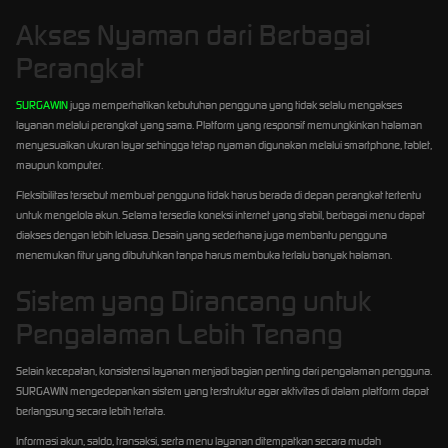
Akses Nyaman dari Berbagai
Perangkat
SURGAWIN
juga memperhatikan kebutuhan pengguna yang tidak selalu mengakses
layanan melalui perangkat yang sama. Platform yang responsif memungkinkan halaman
menyesuaikan ukuran layar sehingga tetap nyaman digunakan melalui smartphone, tablet,
maupun komputer.
Fleksibilitas tersebut membuat pengguna tidak harus berada di depan perangkat tertentu
untuk mengelola akun. Selama tersedia koneksi internet yang stabil, berbagai menu dapat
diakses dengan lebih leluasa. Desain yang sederhana juga membantu pengguna
menemukan fitur yang dibutuhkan tanpa harus membuka terlalu banyak halaman.
Sistem yang Dirancang untuk
Pengalaman Lebih Tenang
Selain kecepatan, konsistensi layanan menjadi bagian penting dari pengalaman pengguna.
SURGAWIN mengedepankan sistem yang terstruktur agar aktivitas di dalam platform dapat
berlangsung secara lebih tertata.
Informasi akun, saldo, transaksi, serta menu layanan ditempatkan secara mudah