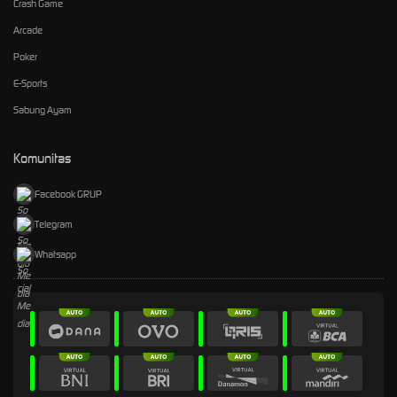
Crash Game
Arcade
Poker
E-Sports
Sabung Ayam
Komunitas
Facebook GRUP
Telegram
Whatsapp