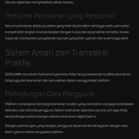
hiburan digital dan menghadirkan pilihan terbaru.
Performa Permainan yang Responsif
Seluruh permainan didukung sistem yang telah dioptimalkan sehingga waktu pemuatan
menjadi lebih singkat. Animasi berjalan dengan mulus dan perpindahan antarfitur terasa
responsif, memberikan pengalaman bermain yang lebih nyaman dari awal hingga akhir.
Sistem Aman dan Transaksi
Praktis
SURGAWIN memahami bahwa kenyamanan tidak hanya berasal dari kualitas permainan,
tetapi juga dari keamanan dan kemudahan dalam menggunakan platform.
Perlindungan Data Pengguna
Platform menerapkan teknologi keamanan modern yang membantu menjaga kerahasiaan
data akun dan aktivitas pengguna. Sistem keamanan diperbarui secara rutin agar tetap
sesuai dengan perkembangan standar keamanan digital saat ini.
Dengan perlindungan yang berlapis, pengguna dapat menikmati layanan dengan rasa
lebih nyaman ketika mengakses platform.