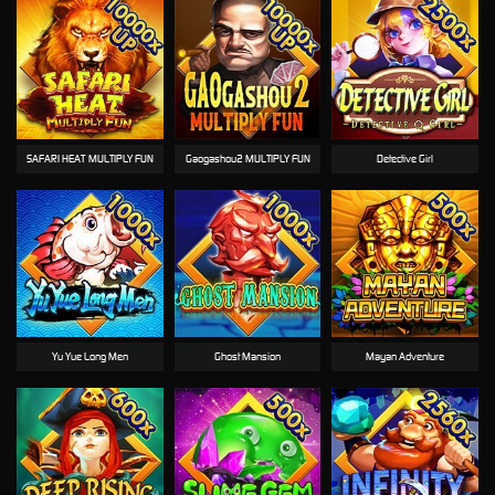
SAFARI HEAT-MULTIPLY FUN
Gaogashou2 MULTIPLY FUN
Detective Girl
Yu Yue Long Men
Ghost Mansion
Mayan Adventure