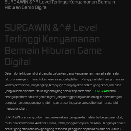
SURGAWIN &^# Level Tertinggi Kenyamanan Bermain
Hiburan Game Digital
SURGAWIN &^# Level
Tertinggi Kenyamanan
Bermain Hiburan Game
Digital
Dalam dunia hiburan digital yang terus berkembang, kenyamanan menjadi salah satu
faktor utama yang menentukan kualitas sebuah platform. Pengguna tidak hanya mencari
koleksi permainan yang lengkap, tetapi juga menginginkan sistem yang cepat, tampilan
yang mudah dipahami, serta layanan yang selalu siap membantu.
SURGAWIN
hadir
sebagai platform hiburan game digital yang menggabungkan teknologi modern dengan
pengalaman pengguna yang lebih nyaman, sehingga setiap sesi bermain terasa lebih
menyenangkan.
SURGAWIN dirancang untuk memberikan akses yang praktis melalui berbagai perangkat,
mulai dari smartphone Android, iPhone, tablet, hingga komputer desktop. Dengan performa
server yang stabil dan navigasi yang responsif, pengguna dapat menikmati seluruh fitur