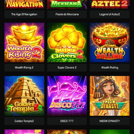
The Age Of Navigation
Fiesta de Mexicana
Legend of Aztec2
Wealth Rising 2
Super Clovers 2
Wealth Rolling
Golden Temple2
DISCO 777
MEOW DYNASTY