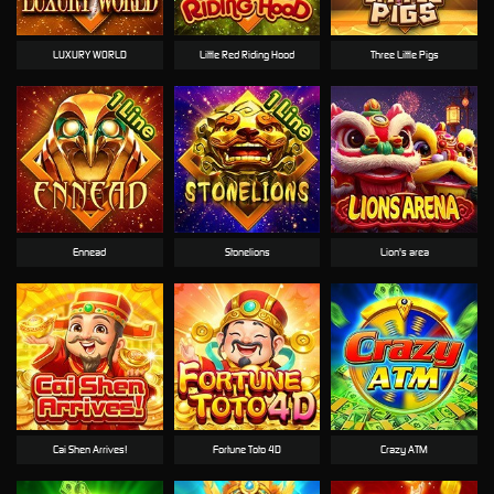
LUXURY WORLD
Little Red Riding Hood
Three Little Pigs
Ennead
Stonelions
Lion's area
Cai Shen Arrives!
Fortune Toto 4D
Crazy ATM