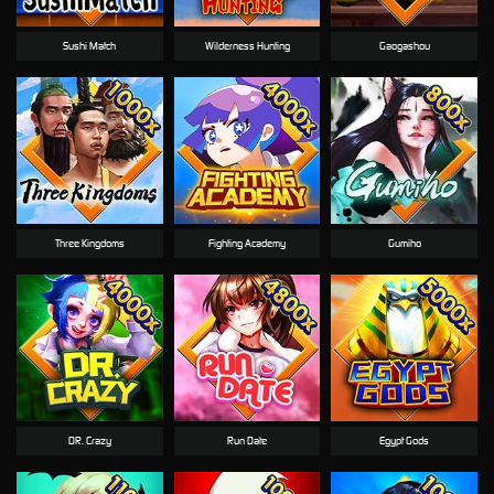
Sushi Match
Wilderness Hunting
Gaogashou
Three Kingdoms
Fighting Academy
Gumiho
DR. Crazy
Run Date
Egypt Gods