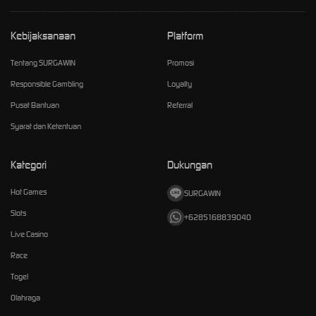
Kebijaksanaan
Platform
Tentang SURGAWIN
Promosi
Responsible Gambling
Loyalty
Pusat Bantuan
Referral
Syarat dan Ketentuan
Kategori
Dukungan
Hot Games
SURGAWIN
Slots
+6285168839040
Live Casino
Race
Togel
Olahraga