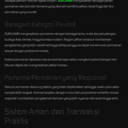
Sebagai platform hiburan digital modern,
SURGAWIN
menyediakan berbagai pilihan
permainan dari provider ternama yang dikenal memiliki kualitas visual tinggi dan fitur
permainan yang inovatif.
Beragam Kategori Favorit
SURGAWIN menghadirkan permainan dengan berbagai tema, mulai dari petualangan,
budaya Asia, fantasi, hingga konsep modern. Ragam pilihan tersebut memberikan
pengalaman yang lebih variatif sehingga setiap pengguna dapat menemukan permainan
sesuai dengan preferensi mereka.
Koleksi permainan diperbarui secara berkala agar selalu mengikuti perkembangan tren
hiburan digital dan menghadirkan pilihan terbaru.
Performa Permainan yang Responsif
Seluruh permainan didukung sistem yang telah dioptimalkan sehingga waktu pemuatan
menjadi lebih singkat. Animasi berjalan dengan mulus dan perpindahan antarfitur terasa
responsif, memberikan pengalaman bermain yang lebih nyaman dari awal hingga akhir.
Sistem Aman dan Transaksi
Praktis