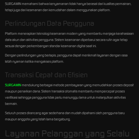
SURGAWIN memahami bahwa kenyamanan tidak hanya berasal dari kualitas permainan,
tetapi juga dari keamanan dan kemudahan dalam menggunakan platform.
Perlindungan Data Pengguna
Platform menerapkan teknologi keamanan modern yang membantu menjaga kerahasiaan
data akun dan aktivitas pengguna. Sistem keamanan diperbarui secara rutin agar tetap
sesuai dengan perkembangan standar keamanan digital saat ini.
Dengan perlindungan yang berlapis, pengguna dapat menikmati layanan dengan rasa
lebih nyaman ketika mengakses platform.
Transaksi Cepat dan Efisien
SURGAWIN
mendukung berbagai metode pembayaran yang memudahkan proses deposit
maupun penarikan dana. Sistem transaksi otomatis membantu mempercepat proses
verifikasi sehingga pengguna tidak perlu menunggu lama untuk melanjutkan aktivitas
bermain.
Seluruh proses dirancang agar sederhana dan mudah dipahami oleh pengguna baru
maupun anggota yang telah lama bergabung.
Layanan Pelanggan yang Selalu