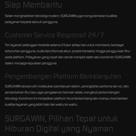
Siap Membantu
Selain menghadirkan teknologi modern, SURGAWIN juga mengutamakan kualitas
pelayanan kepada seluruh pengguna.
Customer Service Responsif 24/7
Tim layanan pelanggan tersedia selama 24 jam setiap hari untuk membantu berbagai
kebutuhan pengguna, mulai dari informasi akun, proses transaksi, hingga penggunaan fitur
pada platform. Pelayanan yang cepat dan ramah menjadi salah satu komitmen SURGAWIN
dalam menjaga kepuasan pengguna.
Pengembangan Platform Berkelanjutan
SURGAWIN secara rutin melakukan pembaruan sistem, peningkatan performa server, dan
penambahan fitur baru agar pengalaman bermain selalu mengikuti perkembangan
teknologi. Komitmen ini menjadikan platform terus berkembang dan mampu memberikan
kualitas layanan yang lebih baik dari waktu ke waktu.
SURGAWIN, Pilihan Tepat untuk
Hiburan Digital yang Nyaman