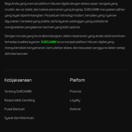
Bagi Anda yang mencari platform hiburan digital dengan akses cepat, navigasi yang
mudah, server stabil, dan koleksi permainan yang lengkap, SURGAWIN merupakan pilihan
yang layak dipertimbangkan. Perpaduan teknologi modern, tampilan yang nyaman
digunakan, transaksi yang praktis, serta layanan pelanggan yang profesional
menghadirkan pengalaman bermain yang lebih optimal.
Dengan inovasi yang terus dikembangkan, sistem keamanan yang andal, serta komitmen
terhadap kualitas layanan,
SURGAWIN
terus menjadi platform hiburan digital yang
mengutamakan kenyamanan, kemudahan akses, dan kepuasan pengguna dalam setiap
aktivitas bermain.
Kebijaksanaan
Platform
Tentang SURGAWIN
Promosi
Responsible Gambling
Loyalty
Pusat Bantuan
Referral
Syarat dan Ketentuan